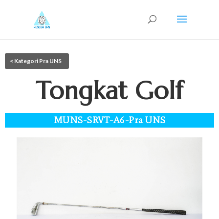
< Kategori Pra UNS
Tongkat Golf
MUNS-SRVT-A6-Pra UNS